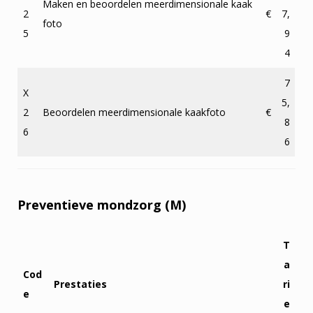
Maken en beoordelen meerdimensionale kaak
2
€
7,
foto
5
9
4
7
X
5,
2
Beoordelen meerdimensionale kaakfoto
€
8
6
6
Preventieve mondzorg (M)
T
a
Cod
Prestaties
ri
e
e