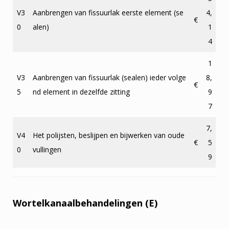
V3
Aanbrengen van fissuurlak eerste element (se
4,
€
0
alen)
1
4
1
V3
Aanbrengen van fissuurlak (sealen) ieder volge
8,
€
5
nd element in dezelfde zitting
9
7
7,
V4
Het polijsten, beslijpen en bijwerken van oude
€
5
0
vullingen
9
Wortelkanaalbehandelingen (E)