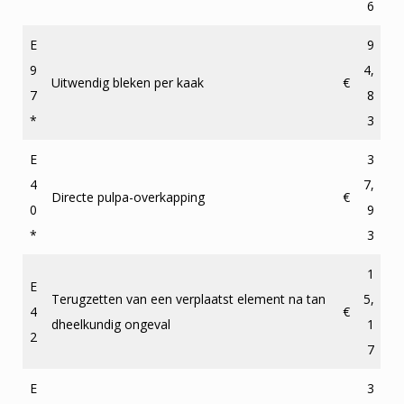
6
E
9
9
4,
Uitwendig bleken per kaak
€
7
8
*
3
E
3
4
7,
Directe pulpa-overkapping
€
0
9
*
3
1
E
Terugzetten van een verplaatst element na tan
5,
4
€
dheelkundig ongeval
1
2
7
E
3