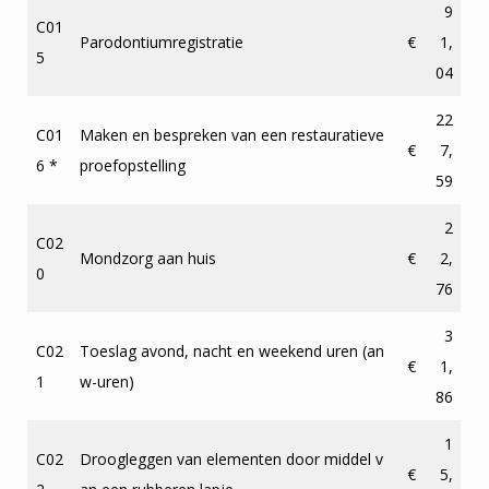
9
C01
Parodontiumregistratie
€
1,
5
04
22
C01
Maken en bespreken van een restauratieve
€
7,
6 *
proefopstelling
59
2
C02
Mondzorg aan huis
€
2,
0
76
3
C02
Toeslag avond, nacht en weekend uren (an
€
1,
1
w-uren)
86
1
C02
Droogleggen van elementen door middel v
€
5,