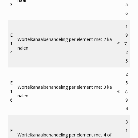
naal
3
5
6
1
E
9
Wortelkanaalbehandeling per element met 2 ka
1
€
7,
nalen
4
2
5
2
E
5
Wortelkanaalbehandeling per element met 3 ka
1
€
7,
nalen
6
9
4
3
E
1
Wortelkanaalbehandeling per element met 4 of