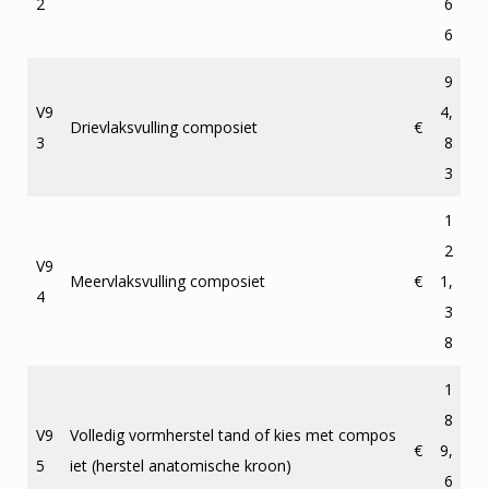
2
6
6
9
V9
4,
Drievlaksvulling composiet
€
3
8
3
1
2
V9
Meervlaksvulling composiet
€
1,
4
3
8
1
8
V9
Volledig vormherstel tand of kies met compos
€
9,
5
iet (herstel anatomische kroon)
6