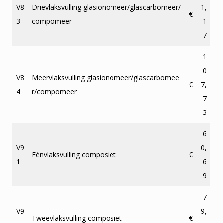
V8
Drievlaksvulling glasionomeer/glascarbomeer/
1,
€
3
compomeer
1
7
1
0
V8
Meervlaksvulling glasionomeer/glascarbomee
€
7,
4
r/compomeer
7
3
6
V9
0,
Eénvlaksvulling composiet
€
1
6
9
7
V9
9,
Tweevlaksvulling composiet
€