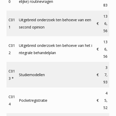
0
elijke) routinevragen
83
13
C01
Uitgebreid onderzoek ten behoeve van een
€
6,
1
second opinion
56
13
C01
Uitgebreid onderzoek ten behoeve van het i
€
6,
2
ntegrale behandelplan
56
3
C01
Studiemodellen
€
7,
3 *
93
4
C01
Pocketregistratie
€
5,
4
52