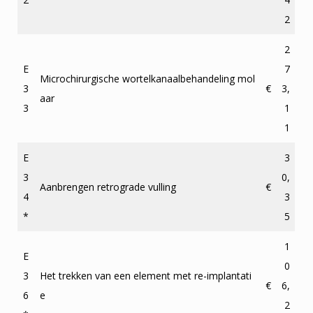
2
2
E
7
Microchirurgische wortelkanaalbehandeling mol
3
€
3,
aar
3
1
1
E
3
3
0,
Aanbrengen retrograde vulling
€
4
3
*
5
1
E
0
3
Het trekken van een element met re-implantati
€
6,
6
e
2