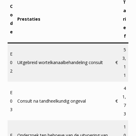
T
C
a
o
Prestaties
ri
d
e
e
f
5
E
3,
0
Uitgebreid wortelkanaalbehandeling consult
€
1
2
1
4
E
1,
0
Consult na tandheelkundig ongeval
€
7
3
3
1
E
Onderzoek ten behoeve van de uitvoering van
0