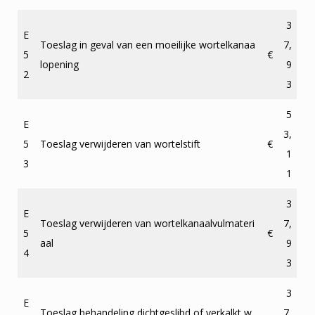
3
E
Toeslag in geval van een moeilijke wortelkanaa
7,
5
€
lopening
9
2
3
5
E
3,
5
Toeslag verwijderen van wortelstift
€
1
3
1
3
E
Toeslag verwijderen van wortelkanaalvulmateri
7,
5
€
aal
9
4
3
3
E
Toeslag behandeling dichtgeslibd of verkalkt w
7,