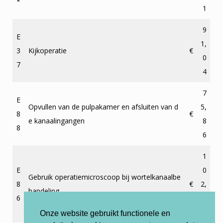
*
1
9
E
1,
3
Kijkoperatie
€
0
7
4
7
E
Opvullen van de pulpakamer en afsluiten van d
5,
8
€
e kanaalingangen
8
8
6
1
E
0
Gebruik operatiemicroscoop bij wortelkanaalbe
8
€
2,
handeling
6
4
2
Onze website gebruikt functionele en