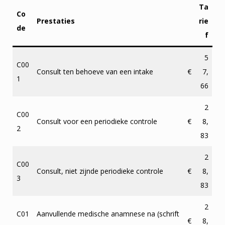
Ta
Co
Prestaties
rie
de
f
5
C00
Consult ten behoeve van een intake
€
7,
1
66
2
C00
Consult voor een periodieke controle
€
8,
2
83
2
C00
Consult, niet zijnde periodieke controle
€
8,
3
83
2
C01
Aanvullende medische anamnese na (schrift
€
8,