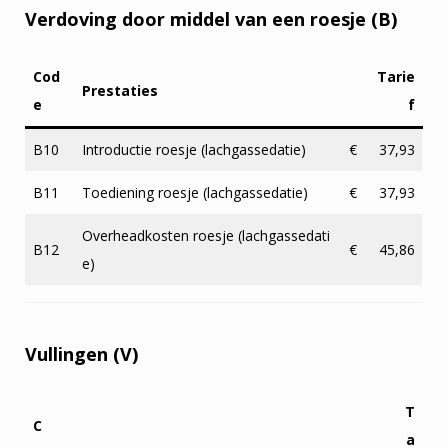
Verdoving door middel van een roesje (B)
Cod
Tarie
Prestaties
e
f
B10
Introductie roesje (lachgassedatie)
€
37,93
B11
Toediening roesje (lachgassedatie)
€
37,93
Overheadkosten roesje (lachgassedati
B12
€
45,86
e)
Vullingen (V)
T
C
a