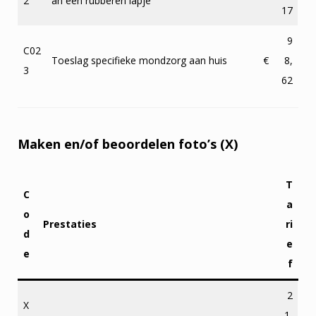
2
an een rubberen lapje
17
9
C02
Toeslag specifieke mondzorg aan huis
€
8,
3
62
Maken en/of beoordelen foto’s (X)
T
C
a
o
Prestaties
ri
d
e
e
f
2
X
1,