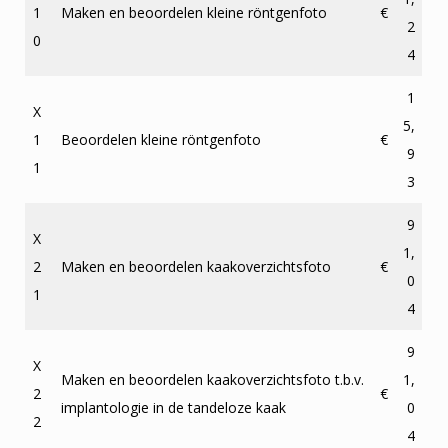
1
Maken en beoordelen kleine röntgenfoto
€
2
0
4
1
X
5,
1
Beoordelen kleine röntgenfoto
€
9
1
3
9
X
1,
2
Maken en beoordelen kaakoverzichtsfoto
€
0
1
4
9
X
Maken en beoordelen kaakoverzichtsfoto t.b.v.
1,
2
€
implantologie in de tandeloze kaak
0
2
4