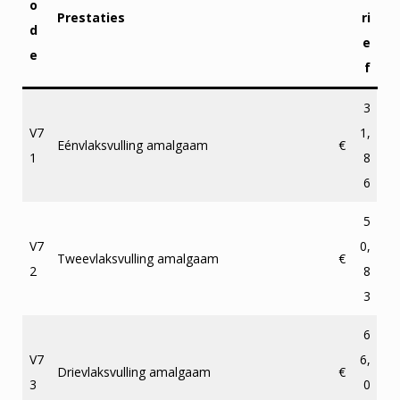
o
Prestaties
ri
d
e
e
f
3
V7
1,
Eénvlaksvulling amalgaam
€
1
8
6
5
V7
0,
Tweevlaksvulling amalgaam
€
2
8
3
6
V7
6,
Drievlaksvulling amalgaam
€
3
0