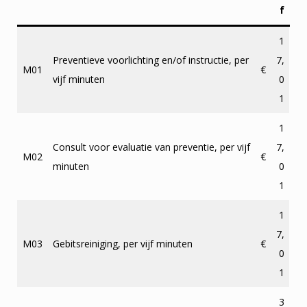
f
1
Preventieve voorlichting en/of instructie, per
7,
M01
€
vijf minuten
0
1
1
Consult voor evaluatie van preventie, per vijf
7,
M02
€
minuten
0
1
1
7,
M03
Gebitsreiniging, per vijf minuten
€
0
1
3