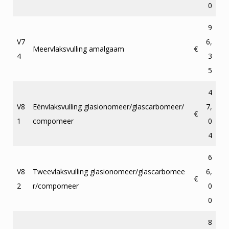
0
9
V7
6,
Meervlaksvulling amalgaam
€
4
3
5
4
V8
Eénvlaksvulling glasionomeer/glascarbomeer/
7,
€
1
compomeer
0
4
6
V8
Tweevlaksvulling glasionomeer/glascarbomee
6,
€
2
r/compomeer
0
0
8