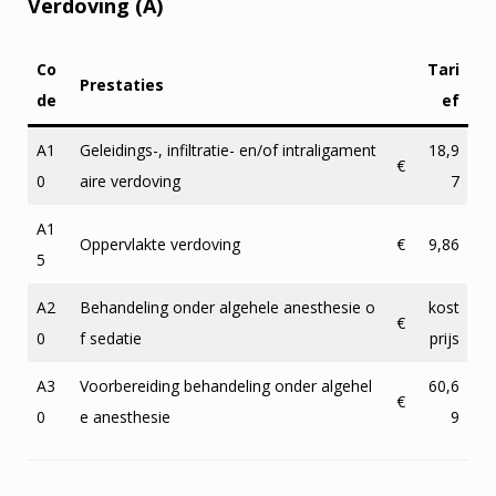
Verdoving (A)
Co
Tari
Prestaties
de
ef
A1
Geleidings-, infiltratie- en/of intraligament
18,9
€
0
aire verdoving
7
A1
Oppervlakte verdoving
€
9,86
5
A2
Behandeling onder algehele anesthesie o
kost
€
0
f sedatie
prijs
A3
Voorbereiding behandeling onder algehel
60,6
€
0
e anesthesie
9