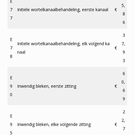
E
5,
7
Initiële wortelkanaalbehandeling, eerste kanaal
€
8
7
6
3
E
Initiële wortelkanaalbehandeling, elk volgend ka
7,
7
€
naal
9
8
3
6
E
0,
9
Inwendig bleken, eerste zitting
€
6
0
9
2
E
2,
9
Inwendig bleken, elke volgende zitting
€
7
5