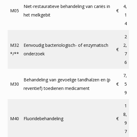
Niet-restauratieve behandeling van cariës in
4,
M05
€
het melkgebit
1
4
2
M32
Eenvoudig bacteriologisch- of enzymatisch
2,
€
*/**
onderzoek
7
6
7,
Behandeling van gevoelige tandhalzen en (p
M30
€
5
reventief) toedienen medicament
9
1
8,
M40
Fluoridebehandeling
€
9
7