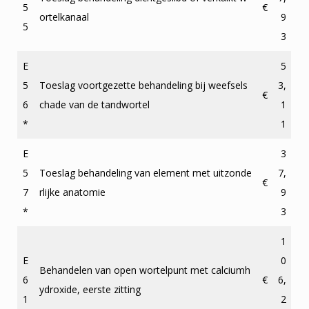
5
€
ortelkanaal
9
5
3
E
5
5
Toeslag voortgezette behandeling bij weefsels
3,
€
6
chade van de tandwortel
1
*
1
E
3
5
Toeslag behandeling van element met uitzonde
7,
€
7
rlijke anatomie
9
*
3
1
E
0
Behandelen van open wortelpunt met calciumh
6
€
6,
ydroxide, eerste zitting
1
2