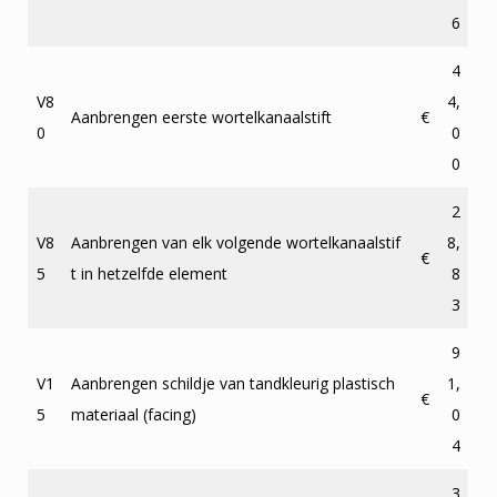
6
4
V8
4,
Aanbrengen eerste wortelkanaalstift
€
0
0
0
2
V8
Aanbrengen van elk volgende wortelkanaalstif
8,
€
5
t in hetzelfde element
8
3
9
V1
Aanbrengen schildje van tandkleurig plastisch
1,
€
5
materiaal (facing)
0
4
3