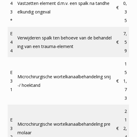
4
Vastzetten element d.m.v. een spalk na tandhe
0,
€
3
elkundig ongeval
3
*
5
E
7,
Verwijderen spalk ten behoeve van de behandel
4
€
5
ing van een trauma-element
4
9
1
E
5
Microchirurgische wortelkanaalbehandeling snij
3
€
1,
-/ hoektand
1
7
3
2
E
1
Microchirurgische wortelkanaalbehandeling pre
3
€
2,
molaar
2
4