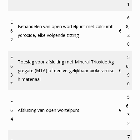
1
6
E
Behandelen van open wortelpunt met calciumh
8,
6
€
ydroxide, elke volgende zitting
2
2
8
E
5
Toeslag voor afsluiting met Mineral Trioxide Ag
6
6,
gregate (MTA) of een vergelijkbaar biokeramisc
€
3
9
h materiaal
*
0
5
E
6,
6
Afsluiting van open wortelpunt
€
3
4
2
7