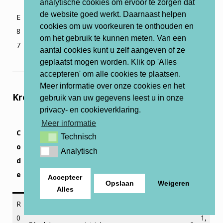
analytische cookies om ervoor te zorgen dat
7
de website goed werkt. Daarnaast helpen
E
Gebruiksklaar maken van praktijkruimte voor w
5,
cookies om uw voorkeuren te onthouden en
8
€
ortelkanaalbehandeling
8
om het gebruik te kunnen meten. Van een
7
aantal cookies kunt u zelf aangeven of ze
6
geplaatst mogen worden. Klik op 'Alles
accepteren' om alle cookies te plaatsen.
Meer informatie over onze cookies en het
Kronen en bruggen (R)
gebruik van uw gegevens leest u in onze
privacy- en cookieverklaring.
Meer informatie
T
C
Technisch
Technisch
a
o
Analytisch
Analytisch
Prestaties
ri
d
e
e
Accepteer
f
Opslaan
Weigeren
Alles
R
9
0
1,