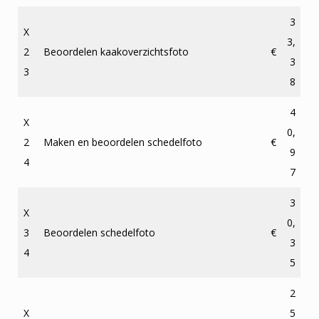
3
X
3,
2
Beoordelen kaakoverzichtsfoto
€
3
3
8
4
X
0,
2
Maken en beoordelen schedelfoto
€
9
4
7
3
X
0,
3
Beoordelen schedelfoto
€
3
4
5
2
X
5