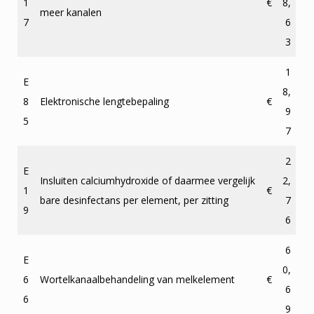
1
€
8,
meer kanalen
7
6
3
1
E
8,
8
Elektronische lengtebepaling
€
9
5
7
2
E
Insluiten calciumhydroxide of daarmee vergelijk
2,
1
€
bare desinfectans per element, per zitting
7
9
6
6
E
0,
6
Wortelkanaalbehandeling van melkelement
€
6
6
9