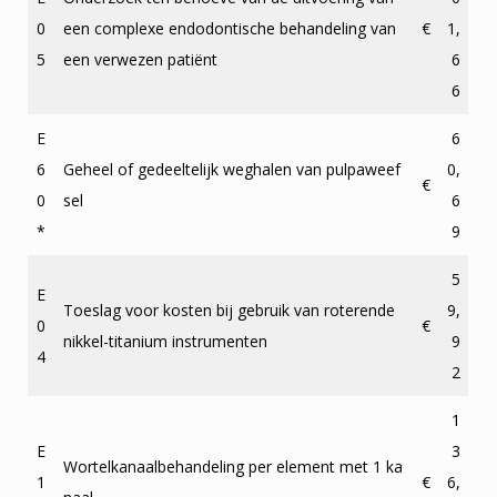
0
een complexe endodontische behandeling van
€
1,
5
een verwezen patiënt
6
6
E
6
6
Geheel of gedeeltelijk weghalen van pulpaweef
0,
€
0
sel
6
*
9
5
E
Toeslag voor kosten bij gebruik van roterende
9,
0
€
nikkel-titanium instrumenten
9
4
2
1
E
3
Wortelkanaalbehandeling per element met 1 ka
1
€
6,