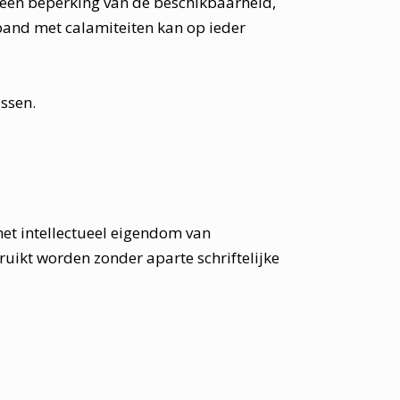
t een beperking van de beschikbaarheid,
rband met calamiteiten kan op ieder
assen.
het intellectueel eigendom van
ruikt worden zonder aparte schriftelijke