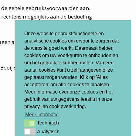
van de gehele gebruiksvoorwaarden aan.
s rechtens mogelijk is aan de bedoeling
Onze website gebruikt functionele en
analytische cookies om ervoor te zorgen dat
ragen aan een derde die de website of de
de website goed werkt. Daarnaast helpen
cookies om uw voorkeuren te onthouden en
om het gebruik te kunnen meten. Van een
oij schriftelijk zijn aanvaard.
aantal cookies kunt u zelf aangeven of ze
geplaatst mogen worden. Klik op 'Alles
accepteren' om alle cookies te plaatsen.
Meer informatie over onze cookies en het
gebruik van uw gegevens leest u in onze
privacy- en cookieverklaring.
Meer informatie
Technisch
Technisch
Analytisch
Analytisch