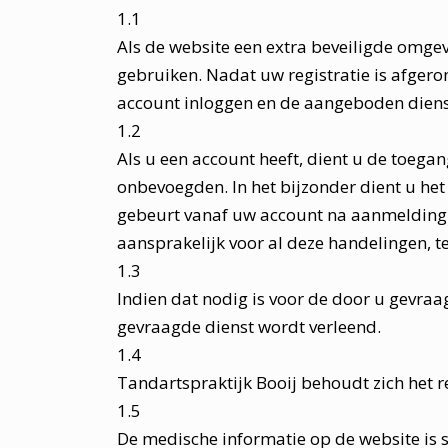
1.1
Als de website een extra beveiligde omgev
gebruiken. Nadat uw registratie is afgero
account inloggen en de aangeboden diens
1.2
Als u een account heeft, dient u de toeg
onbevoegden. In het bijzonder dient u he
gebeurt vanaf uw account na aanmelding 
aansprakelijk voor al deze handelingen, t
1.3
Indien dat nodig is voor de door u gevraa
gevraagde dienst wordt verleend.
1.4
Tandartspraktijk Booij behoudt zich het r
1.5
De medische informatie op de website is