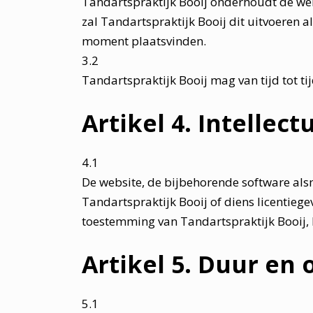
Tandartspraktijk Booij onderhoudt de web
zal Tandartspraktijk Booij dit uitvoeren a
moment plaatsvinden.
3.2
Tandartspraktijk Booij mag van tijd tot ti
Artikel 4. Intellec
4.1
De website, de bijbehorende software alsm
Tandartspraktijk Booij of diens licentieg
toestemming van Tandartspraktijk Booij, b
Artikel 5. Duur en
5.1