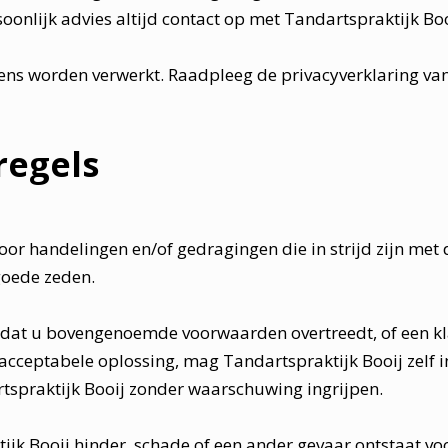
oonlijk advies altijd contact op met Tandartspraktijk Boo
ns worden verwerkt. Raadpleeg de privacyverklaring van
regels
oor handelingen en/of gedragingen die in strijd zijn met
goede zeden.
 dat u bovengenoemde voorwaarden overtreedt, of een klac
n acceptabele oplossing, mag Tandartspraktijk Booij zelf 
rtspraktijk Booij zonder waarschuwing ingrijpen.
ijk Booij hinder, schade of een ander gevaar ontstaat vo