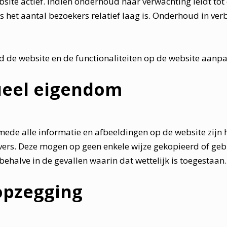
site actief. Indien onderhoud naar verwachting leidt to
ls het aantal bezoekers relatief laag is. Onderhoud in ve
jd de website en de functionaliteiten op de website aanp
tueel eigendom
ede alle informatie en afbeeldingen op de website zijn 
evers. Deze mogen op geen enkele wijze gekopieerd of geb
ehalve in de gevallen waarin dat wettelijk is toegestaan.
 opzegging